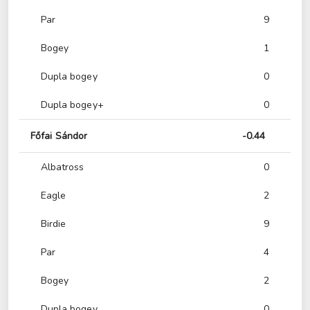
Par
9
Bogey
1
Dupla bogey
0
Dupla bogey+
0
Főfai Sándor
-0.44
Albatross
0
Eagle
2
Birdie
9
Par
4
Bogey
2
Dupla bogey
0