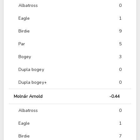
Albatross
0
Eagle
1
Birdie
9
Par
5
Bogey
3
Dupla bogey
0
Dupla bogey+
0
Molnár Arnold
-0.44
Albatross
0
Eagle
1
Birdie
7