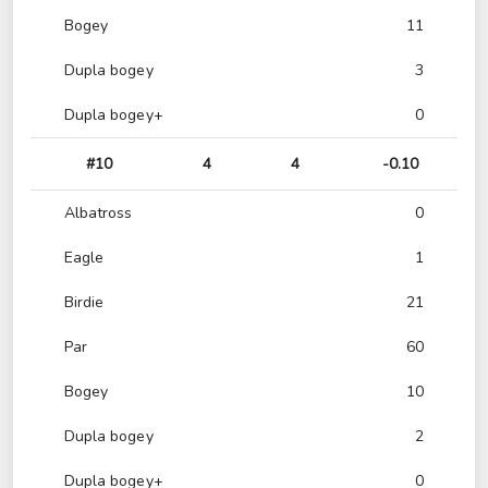
Bogey
11
Dupla bogey
3
Dupla bogey+
0
#10
4
4
-0.10
Albatross
0
Eagle
1
Birdie
21
Par
60
Bogey
10
Dupla bogey
2
Dupla bogey+
0