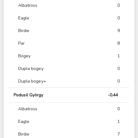
Albatross
0
Eagle
0
Birdie
9
Par
8
Bogey
1
Dupla bogey
0
Dupla bogey+
0
Podusil György
-0.44
Albatross
0
Eagle
1
Birdie
7