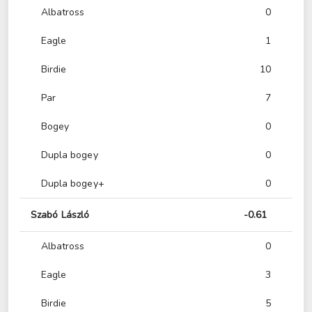
Albatross
0
Eagle
1
Birdie
10
Par
7
Bogey
0
Dupla bogey
0
Dupla bogey+
0
Szabó László
-0.61
Albatross
0
Eagle
3
Birdie
5