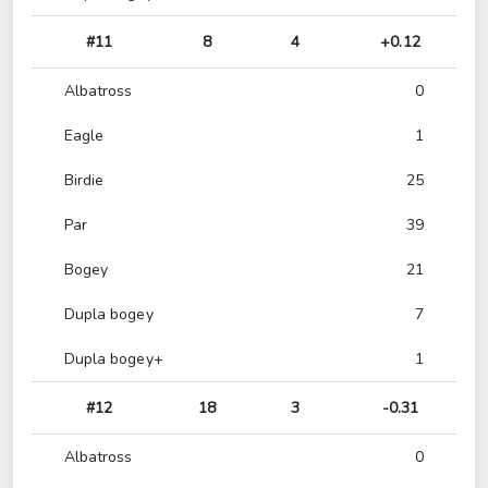
#11
8
4
+0.12
Albatross
0
Eagle
1
Birdie
25
Par
39
Bogey
21
Dupla bogey
7
Dupla bogey+
1
#12
18
3
-0.31
Albatross
0