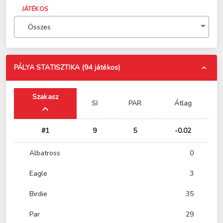
JÁTÉKOS
Összes
PÁLYA STATISZTIKA (94 játékos)
Szakasz
SI
PAR
Átlag
#1
9
5
-0.02
Albatross
0
Eagle
3
Birdie
35
Par
29