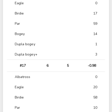
Eagle
0
Birdie
17
Par
59
Bogey
14
Dupla bogey
1
Dupla bogey+
3
#17
6
5
-0.98
Albatross
0
Eagle
20
Birdie
58
Par
10