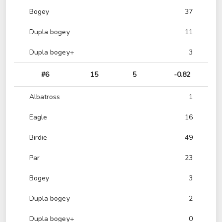
Bogey
37
Dupla bogey
11
Dupla bogey+
3
#6
15
5
-0.82
Albatross
1
Eagle
16
Birdie
49
Par
23
Bogey
3
Dupla bogey
2
Dupla bogey+
0