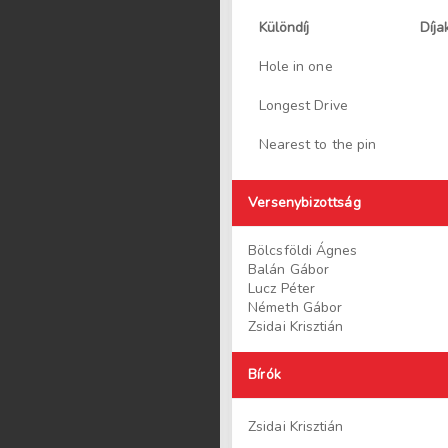
Különdíj
Díja
Hole in one
Longest Drive
Nearest to the pin
Versenybizottság
Bölcsföldi Ágnes
Balán Gábor
Lucz Péter
Németh Gábor
Zsidai Krisztián
Bírók
Zsidai Krisztián