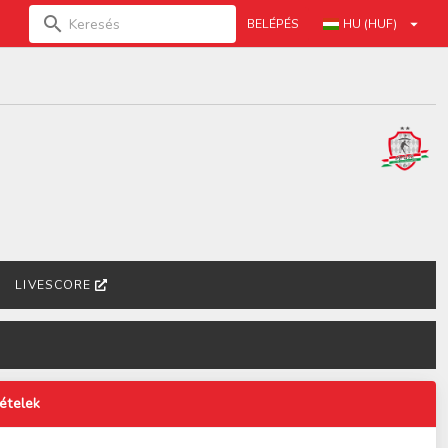
BELÉPÉS
HU (HUF)
LIVESCORE
tételek