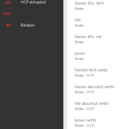
HCP előrejelző
Senior 55+ férfi
Stroke
FIÓK
Női
Belépés
Stroke
Senior 45+ női
Stroke
Junior
Stroke
Felnőtt férfi nettó
Stroke - HCP
Senior abszolút nettó
Stroke - HCP
Női abszolút nettó
Stroke - HCP
Junior nettó
Stroke - HCP