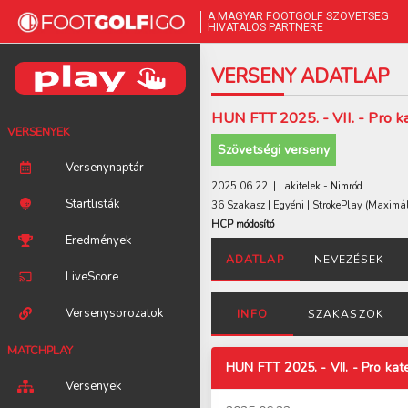
A MAGYAR FOOTGOLF SZÖVETSÉG
HIVATALOS PARTNERE
VERSENY ADATLAP
HUN FTT 2025. - VII. - Pro k
VERSENYEK
Szövetségi verseny
Versenynaptár
2025.06.22. | Lakitelek - Nimród
Startlisták
36 Szakasz | Egyéni | StrokePlay
(Maximál
HCP módosító
Eredmények
ADATLAP
NEVEZÉSEK
LiveScore
Versenysorozatok
INFO
SZAKASZOK
MATCHPLAY
HUN FTT 2025. - VII. - Pro kat
Versenyek