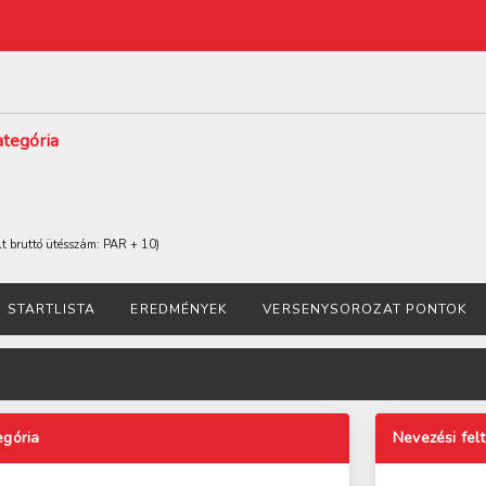
ategória
t bruttó ütésszám: PAR + 10)
STARTLISTA
EREDMÉNYEK
VERSENYSOROZAT PONTOK
egória
Nevezési fel