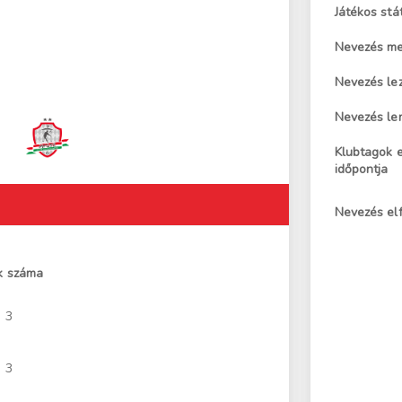
Játékos stá
Nevezés me
Nevezés le
Nevezés le
Klubtagok 
időpontja
Nevezés el
k száma
3
3