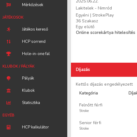
2025.06.22.
Mérkőzések
Lakitelek - Nimród
Egyéni
| StrokePlay
JÁTÉKOSOK
36 Szakasz
Egy elütő
Játékos kereső
Online scorekártya hitelesítés
HCP sorrend
Hole-in-one fal
KLUBOK / PÁLYÁK
Díjazás
Pályák
Kettős díjazás engedélyezett
Klubok
Kategória
Díja
Statisztika
Felnőtt férfi
Stroke
EGYÉB
Senior férfi
HCP kalkulátor
Stroke