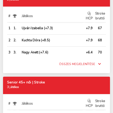
Új
Stroke
#
Játékos
HCP
bruttó
1
1.
Ujvári Izabella
(+7.3)
+7.9
67
2
2.
Kuchta Dóra
(+8.5)
+7.9
68
3
3.
Nagy Anett
(+7.6)
+6.4
70
ÖSSZES MEGJELENÍTÉSE
Senior 45+ női | Stroke
3 játékos
Új
Stroke
#
Játékos
HCP
bruttó