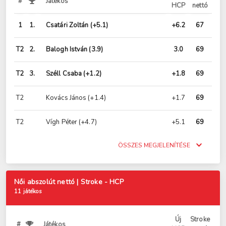
#
Játékos
HCP
nettó
1
1.
Csatári Zoltán
(+5.1)
+6.2
67
T2
2.
Balogh István
(3.9)
3.0
69
T2
3.
Széll Csaba
(+1.2)
+1.8
69
T2
Kovács János
(+1.4)
+1.7
69
T2
Vígh Péter
(+4.7)
+5.1
69
ÖSSZES MEGJELENÍTÉSE
Női abszolút nettó | Stroke - HCP
11 játékos
Új
Stroke
#
Játékos