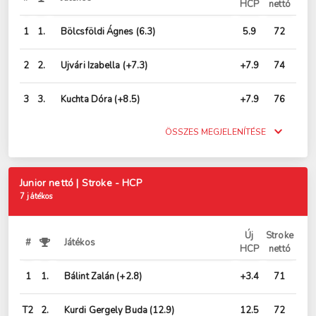
HCP
nettó
1
1.
Bölcsföldi Ágnes
(6.3)
5.9
72
2
2.
Ujvári Izabella
(+7.3)
+7.9
74
3
3.
Kuchta Dóra
(+8.5)
+7.9
76
ÖSSZES MEGJELENÍTÉSE
Junior nettó | Stroke - HCP
7 játékos
Új
Stroke
#
Játékos
HCP
nettó
1
1.
Bálint Zalán
(+2.8)
+3.4
71
T2
2.
Kurdi Gergely Buda
(12.9)
12.5
72