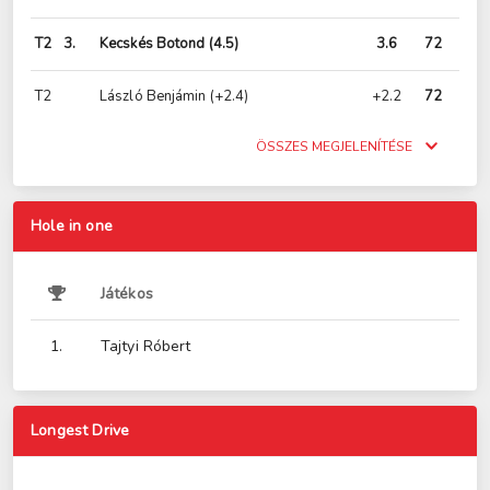
T2
3.
Kecskés Botond
(4.5)
3.6
72
T2
László Benjámin
(+2.4)
+2.2
72
ÖSSZES MEGJELENÍTÉSE
Hole in one
Játékos
1.
Tajtyi Róbert
Longest Drive