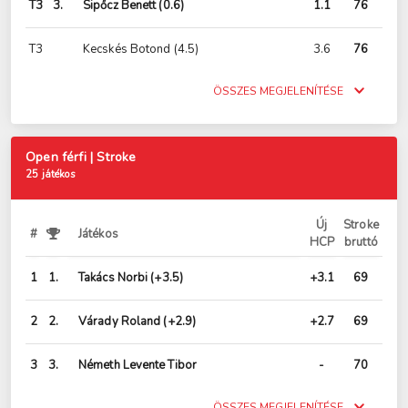
T3
3.
Sipőcz Benett
(0.6)
1.1
76
T3
Kecskés Botond
(4.5)
3.6
76
ÖSSZES MEGJELENÍTÉSE
Open férfi | Stroke
25 játékos
Új
Stroke
#
Játékos
HCP
bruttó
1
1.
Takács Norbi
(+3.5)
+3.1
69
2
2.
Várady Roland
(+2.9)
+2.7
69
3
3.
Németh Levente Tibor
-
70
ÖSSZES MEGJELENÍTÉSE