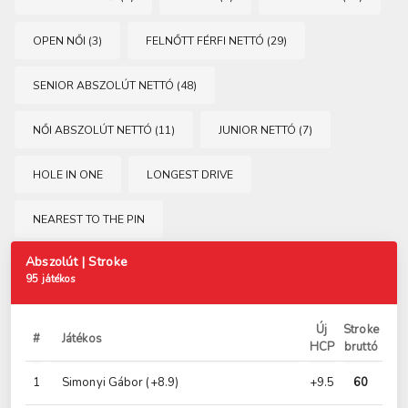
OPEN NŐI (3)
FELNŐTT FÉRFI NETTÓ (29)
SENIOR ABSZOLÚT NETTÓ (48)
NŐI ABSZOLÚT NETTÓ (11)
JUNIOR NETTÓ (7)
HOLE IN ONE
LONGEST DRIVE
NEAREST TO THE PIN
Abszolút | Stroke
95 játékos
Új
Stroke
#
Játékos
HCP
bruttó
1
Simonyi Gábor
(+8.9)
+9.5
60