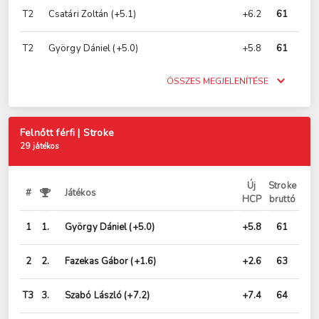
T2
Csatári Zoltán
(+5.1)
+6.2
61
T2
György Dániel
(+5.0)
+5.8
61
ÖSSZES MEGJELENÍTÉSE
Felnőtt férfi | Stroke
29 játékos
Új
Stroke
#
Játékos
HCP
bruttó
1
1.
György Dániel
(+5.0)
+5.8
61
2
2.
Fazekas Gábor
(+1.6)
+2.6
63
T3
3.
Szabó László
(+7.2)
+7.4
64