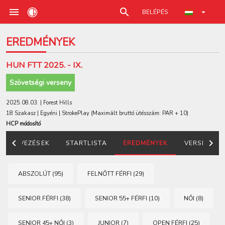
BELÉPÉS
EREDMÉNYEK
HUN FTT 2025. - IX.
Szövetségi verseny
2025.08.03. | Forest Hills
18 Szakasz | Egyéni | StrokePlay
(Maximált bruttó ütésszám: PAR + 10)
HCP módosító
NEVEZÉSEK
STARTLISTA
EREDMÉNYEK
VERSENYSO
ABSZOLÚT (95)
FELNŐTT FÉRFI (29)
SENIOR FÉRFI (38)
SENIOR 55+ FÉRFI (10)
NŐI (8)
SENIOR 45+ NŐI (3)
JUNIOR (7)
OPEN FÉRFI (25)