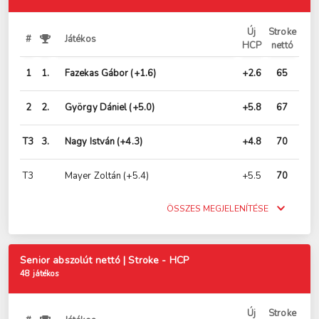
Új
Stroke
#
Játékos
HCP
nettó
1
1.
Fazekas Gábor
(+1.6)
+2.6
65
2
2.
György Dániel
(+5.0)
+5.8
67
T3
3.
Nagy István
(+4.3)
+4.8
70
T3
Mayer Zoltán
(+5.4)
+5.5
70
ÖSSZES MEGJELENÍTÉSE
Senior abszolút nettó | Stroke - HCP
48 játékos
Új
Stroke