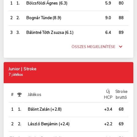
1
1.
Bölcsföldi Ágnes
(6.3)
5.9
80
2
2.
Bognár Tünde
(8.9)
9.0
88
3
3.
Bálintné Tóth Zsuzsa
(6.1)
6.4
89
ÖSSZES MEGJELENÍTÉSE
Junior | Stroke
7 játékos
Új
Stroke
#
Játékos
HCP
bruttó
1
1.
Bálint Zalán
(+2.8)
+3.4
68
2
2.
László Benjámin
(+2.4)
+2.2
69