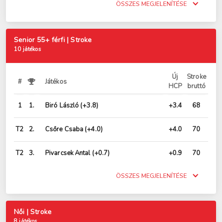
ÖSSZES MEGJELENÍTÉSE
Senior 55+ férfi | Stroke
10 játékos
Új
Stroke
#
Játékos
HCP
bruttó
1
1.
Biró László
(+3.8)
+3.4
68
T2
2.
Csőre Csaba
(+4.0)
+4.0
70
T2
3.
Pivarcsek Antal
(+0.7)
+0.9
70
ÖSSZES MEGJELENÍTÉSE
Női | Stroke
8 játékos