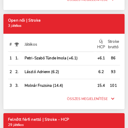
Open női | Stroke
3 játékos
Új
Stroke
#
Játékos
HCP
bruttó
1
1.
Petri-Szabó Tünde Imola
(+6.1)
+6.1
86
2
2.
László Adrienn
(6.2)
6.2
93
3
3.
Molnár Fruzsina
(14.4)
15.4
101
ÖSSZES MEGJELENÍTÉSE
Felnőtt férfi nettó | Stroke - HCP
29 játékos