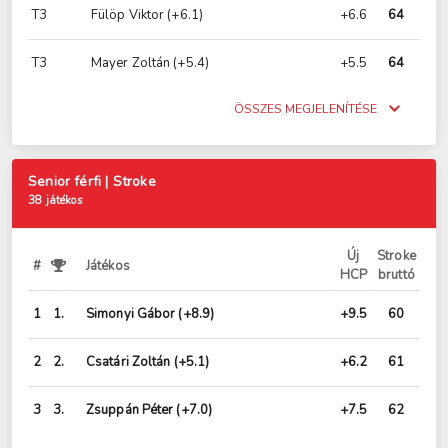
T3
Fülöp Viktor
(+6.1)
+6.6
64
T3
Mayer Zoltán
(+5.4)
+5.5
64
ÖSSZES MEGJELENÍTÉSE
Senior férfi | Stroke
38 játékos
Új
Stroke
#
Játékos
HCP
bruttó
1
1.
Simonyi Gábor
(+8.9)
+9.5
60
2
2.
Csatári Zoltán
(+5.1)
+6.2
61
3
3.
Zsuppán Péter
(+7.0)
+7.5
62