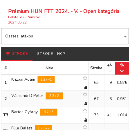
Prémium HUN FTT 2024. - V. - Open kategória
Lakitelek - Nimród
2024.06.22.
Összes játékos
STROKE
STROKE - HCP
+/-
%
#
Név
Stroke
Krizbai Ádám
2.3 / +1
1
63
-9
0.875
Vászondi D Péter
5.3 / 2
2
67
-5
0.931
Bartos György
9.7 / 6
T3
73
+1
1.014
Füle Balázs
1.7 / +2