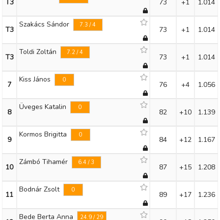
T3
73
+1
1.014
Szakács Sándor
7.3 / 4
T3
73
+1
1.014
Toldi Zoltán
7.2 / 4
T3
73
+1
1.014
Kiss János
0
7
76
+4
1.056
Üveges Katalin
0
8
82
+10
1.139
Kormos Brigitta
0
9
84
+12
1.167
Zámbó Tihamér
6.4 / 3
10
87
+15
1.208
Bodnár Zsolt
0
11
89
+17
1.236
Bede Berta Anna
24.9 / 29